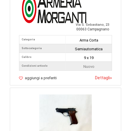
Via S. Sebastiano, 23
00063 Campagnano
Categoria
Arma Corta
Sottocategoria
Semiautomatica
Calibro
9 x 19
Condizioni articolo
Nuovo
Dettagli
»
aggiungi a preferiti