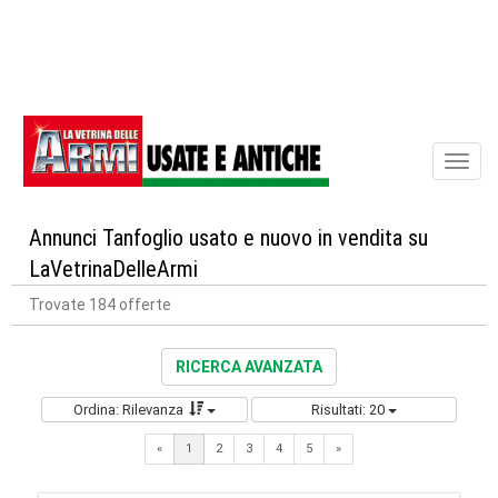
Toggl
naviga
Annunci Tanfoglio usato e nuovo in vendita su
LaVetrinaDelleArmi
Trovate 184 offerte
RICERCA AVANZATA
Ordina: Rilevanza
Risultati: 20
Next
«
1
2
3
4
5
»