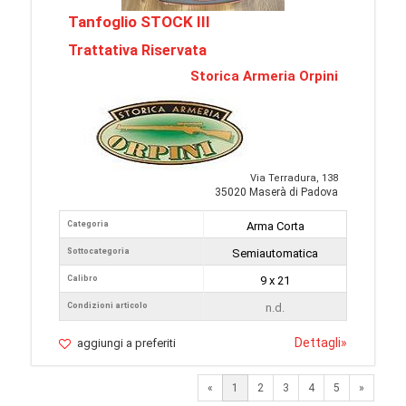
Tanfoglio STOCK III
Trattativa Riservata
Storica Armeria Orpini
Via Terradura, 138
35020 Maserà di Padova
Categoria
Arma Corta
Sottocategoria
Semiautomatica
Calibro
9 x 21
Condizioni articolo
n.d.
Dettagli
»
aggiungi a preferiti
Next
«
1
2
3
4
5
»