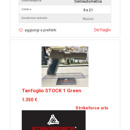
Sottocategoria
Semiautomatica
Calibro
9 x 21
Condizioni articolo
Nuovo
Dettagli
»
aggiungi a preferiti
Tanfoglio STOCK 1 Green
1.350 €
Strikeforce srls