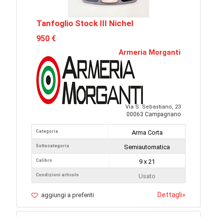
Tanfoglio Stock III Nichel
950 €
Armeria Morganti
Via S. Sebastiano, 23
00063 Campagnano
Categoria
Arma Corta
Sottocategoria
Semiautomatica
Calibro
9 x 21
Condizioni articolo
Usato
Dettagli
»
aggiungi a preferiti