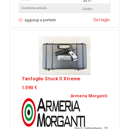
22 l.r.
Condizioni articolo
Usato
Dettagli
»
aggiungi a preferiti
Tanfoglio Stock II Xtreme
1.590 €
Armeria Morganti
Via S. Sebastiano, 23