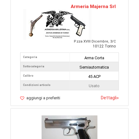
Armeria Majerna Srl
P.zza XVIII Dicembre, 3/C
10122 Torino
Categoria
Arma Corta
Sottocategoria
Semiautomatica
Calibro
45 ACP
Condizioni articolo
Usato
Dettagli
»
aggiungi a preferiti