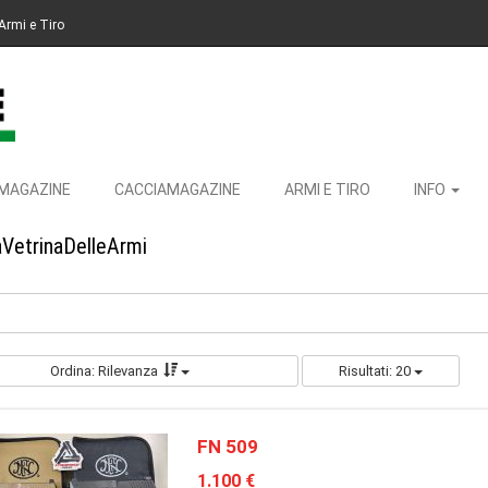
Armi e Tiro
MAGAZINE
CACCIAMAGAZINE
ARMI E TIRO
INFO
aVetrinaDelleArmi
Ordina: Rilevanza
Risultati: 20
FN 509
1.100 €