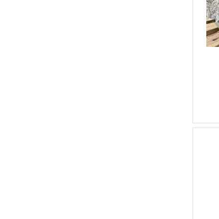
1
SMITH&amp;WESSON
1
Springfield Armory
1
Daniel Defense
1
HECKLER E KOCH
1
FN
1
HECKLER - KOCH
1
HS PRECISION
1
Revo Arms
1
LAUGO ARMS