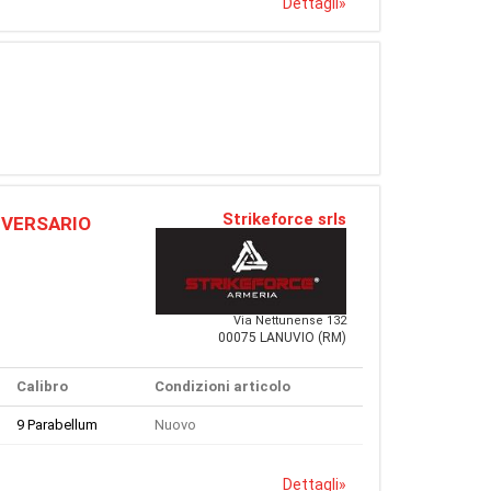
Dettagli
»
Strikeforce srls
IVERSARIO
Via Nettunense 132
00075 LANUVIO (RM)
Calibro
Condizioni articolo
9 Parabellum
Nuovo
Dettagli
»