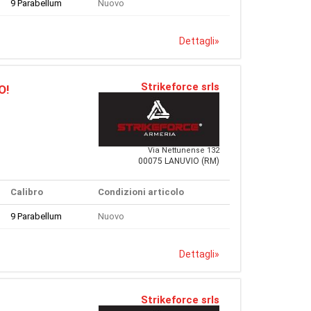
9 Parabellum
Nuovo
Dettagli
»
Strikeforce srls
O!
Via Nettunense 132
00075 LANUVIO (RM)
Calibro
Condizioni articolo
9 Parabellum
Nuovo
Dettagli
»
Strikeforce srls