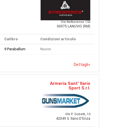
Via Nettunense 132
00075 LANUVIO (RM)
Calibro
Condizioni articolo
9 Parabellum
Nuovo
Dettagli
»
Armeria Sant' Ilario
Sport S.r.l.
VIA P. Gobetti, 13
42049 S. Ilario D'Enza