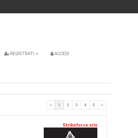
REGISTRATI
ACCEDI
Next
«
1
2
3
4
5
»
Strikeforce srls