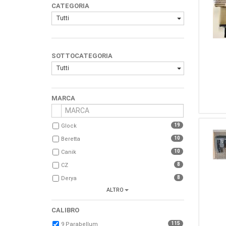
CATEGORIA
Tutti
SOTTOCATEGORIA
Tutti
MARCA
19
Glock
10
Beretta
10
Canik
8
CZ
8
Derya
ALTRO
5
Springfield
5
Sig Sauer
CALIBRO
4
Kimber
115
9 Parabellum