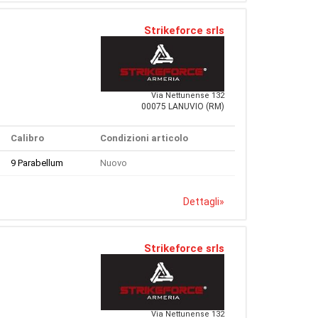
Strikeforce srls
Via Nettunense 132
00075 LANUVIO (RM)
Calibro
Condizioni articolo
9 Parabellum
Nuovo
Dettagli
»
Strikeforce srls
Via Nettunense 132