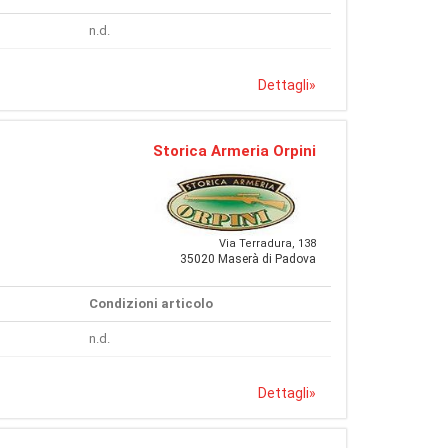
n.d.
Dettagli
»
Storica Armeria Orpini
Via Terradura, 138
35020 Maserà di Padova
Condizioni articolo
n.d.
Dettagli
»