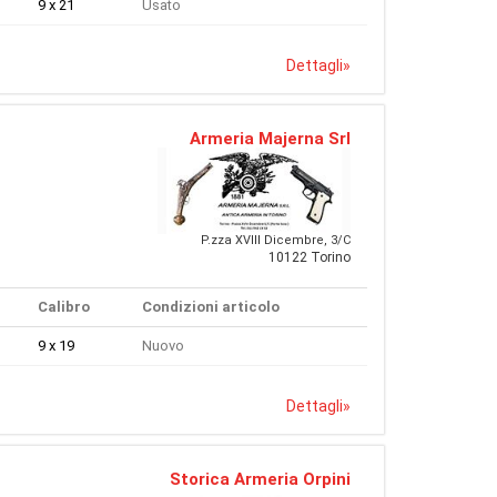
9 x 21
Usato
Dettagli
»
Armeria Majerna Srl
P.zza XVIII Dicembre, 3/C
10122 Torino
Calibro
Condizioni articolo
9 x 19
Nuovo
Dettagli
»
Storica Armeria Orpini