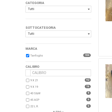
CATEGORIA
Tutti
SOTTOCATEGORIA
Tutti
MARCA
184
Tanfoglio
CALIBRO
92
9 X 21
16
9 X 19
9
40 S&W
6
45 ACP
5
22 L.r.