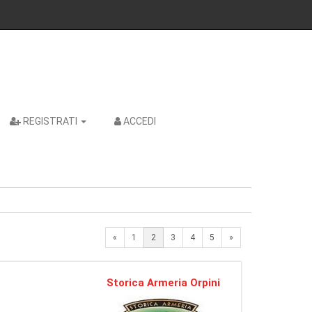
REGISTRATI
ACCEDI
Previous
Next
«
1
2
3
4
5
»
Storica Armeria Orpini