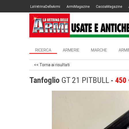
LaVetrinaDelleArmi
ArmiMagazine
CacciaMagazine
RICERCA
ARMERIE
MARCHE
ARMI
<< Torna ai risultati
Tanfoglio
GT 21 PITBULL
450 