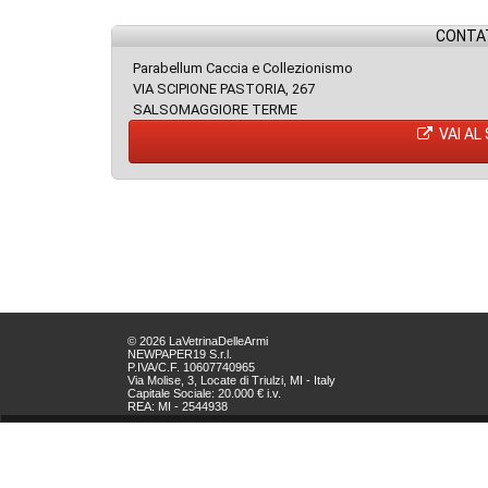
CONTAT
Parabellum Caccia e Collezionismo
VIA SCIPIONE PASTORIA, 267
SALSOMAGGIORE TERME
VAI AL
© 2026 LaVetrinaDelleArmi
NEWPAPER19 S.r.l.
P.IVA/C.F. 10607740965
Via Molise, 3, Locate di Triulzi, MI - Italy
Capitale Sociale: 20.000 € i.v.
REA: MI - 2544938
Servizio Clienti:
clienti@newpaper19.it
Tel Servizio Clienti:
+39 02 904 8111 - tasto 1