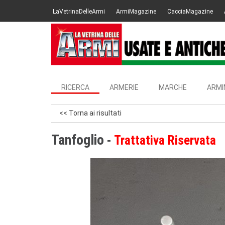
LaVetrinaDelleArmi
ArmiMagazine
CacciaMagazine
RICERCA
ARMERIE
MARCHE
ARMI
<< Torna ai risultati
Tanfoglio
Trattativa Riservata