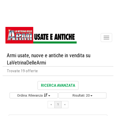
Toggl
naviga
Armi usate, nuove e antiche in vendita su
LaVetrinaDelleArmi
Trovate 19 offerte
RICERCA AVANZATA
Ordina: Rilevanza
Risultati: 20
«
1
«