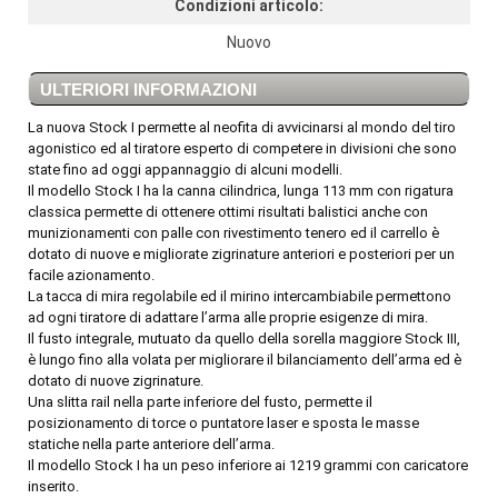
Condizioni articolo:
Nuovo
ULTERIORI INFORMAZIONI
La nuova Stock I permette al neofita di avvicinarsi al mondo del tiro
agonistico ed al tiratore esperto di competere in divisioni che sono
state fino ad oggi appannaggio di alcuni modelli.
Il modello Stock I ha la canna cilindrica, lunga 113 mm con rigatura
classica permette di ottenere ottimi risultati balistici anche con
munizionamenti con palle con rivestimento tenero ed il carrello è
dotato di nuove e migliorate zigrinature anteriori e posteriori per un
facile azionamento.
La tacca di mira regolabile ed il mirino intercambiabile permettono
ad ogni tiratore di adattare l’arma alle proprie esigenze di mira.
Il fusto integrale, mutuato da quello della sorella maggiore Stock III,
è lungo fino alla volata per migliorare il bilanciamento dell’arma ed è
dotato di nuove zigrinature.
Una slitta rail nella parte inferiore del fusto, permette il
posizionamento di torce o puntatore laser e sposta le masse
statiche nella parte anteriore dell’arma.
Il modello Stock I ha un peso inferiore ai 1219 grammi con caricatore
inserito.