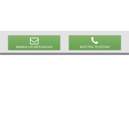
MANDA UN MESSAGGIO
MOSTRA TELEFONO
© 2026 LaVetrinaDelleArmi
NEWPAPER19 S.r.l.
P.IVA/C.F. 10607740965
Via Molise, 3, Locate di Triulzi, MI - Italy
Capitale Sociale: 20.000 € i.v.
REA: MI - 2544938
Servizio Clienti:
clienti@newpaper19.it
Tel Servizio Clienti:
+39 02 904 8111 - tasto 1