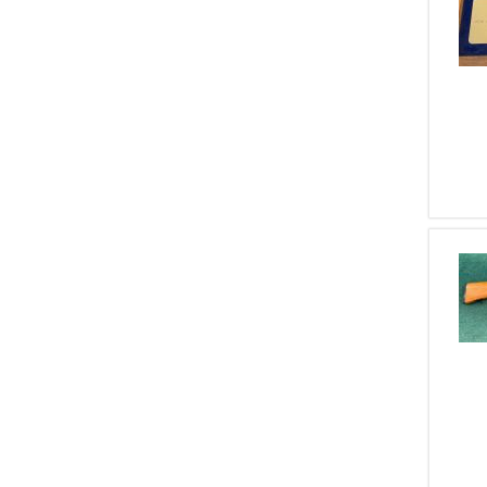
2
Walther Zella Mehlis
1
7 Mm Rem Mag
2
Heckler & Kock
1
7,65 Browning
2
MOSIN NAGANT
1
303 British
2
WAFFENFABRICK BERN
2
CZ BRNO
1
Astra
1
Benelli
1
Burris
1
Carcano
1
Dumoulin
1
Eddystone
1
Browning (FN)
1
Franchi
1
Heckler & Koch
1
High Standard
1
Lebeau Courally
1
Mab
1
North American Arms