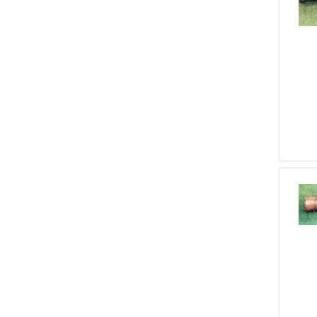
1
Harrington & Richardson
1
Belleri
1
Waffenfabrik Bern
1
Eibar
1
Gitti
1
Sphinx
1
Iver Johnson
1
Nightforce
1
IGI Domino
1
FN Herstal
1
Martiini
1
Tisas
1
Truglo
1
SMITH&amp;WESSON
1
Beretta Armi
1
HECKLER&amp;KOCK
1
BERTHIER