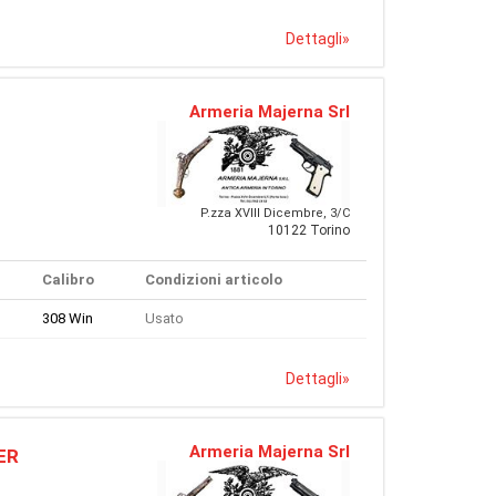
Dettagli
»
Armeria Majerna Srl
P.zza XVIII Dicembre, 3/C
10122 Torino
Calibro
Condizioni articolo
308 Win
Usato
Dettagli
»
Armeria Majerna Srl
ER