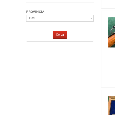
2
6,35
3
Schmidt Rubin
2
30-30 Win.
3
Parker Hale
PROVINCIA
2
44 Mag.
2
Baikal
Tutti
2
7,65
2
BSA
1
20
2
DWM
1
5,56 NATO
Cerca
2
Hammerli
1
270 Winc.
2
Husqvarna
1
44 Rem. Magum
2
Kimber
1
9,3 X 62
2
Marlin
1
243
2
Tanfoglio
1
5,5 Aria Compressa
2
Uberti
1
375 H&H
2
Webley & Scott
1
7 X 64
2
Norinco
1
7,62x39
2
Sig Sauer
1
45-70 Gov.
2
Tettoni
1
9 X 18
2
Bushmaster
1
7,65 Para (30 Luger)
2
DPMS
1
16