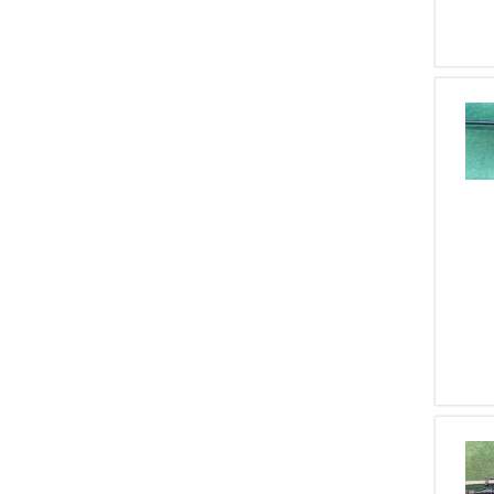
1
Savage
1
Sig
1
Springfield
1
Tikka
1
Tokarev
1
Vetterli
1
Weihrauch
1
Zoli
1
Valmet
1
Hatsan
1
Bodeo
1
Chiappa
1
Swarovski
1
Manurhin
1
Simonov
1
Solingen
1
Di Maggio