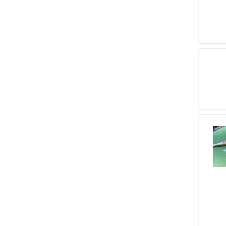
1
VARIE
1
B.S.A.
1
MANUFRANCE ST. ETIENNE
1
FN BROWNING
1
VERNEY CARRON
1
CARL GUSTAV
1
SMITH E WESSON
1
DERYA ARMS
1
RENATO GAMBA
1
ARS. MIL. RUSSI
1
DPMS PANTHER
1
ARS. MIL. RUMENI
1
BSA - BIRMINGHAM SMALL
ARMS COMPANY
1
SCHMEISSER
1
BERETTA ROMA
1
SKORPION
1