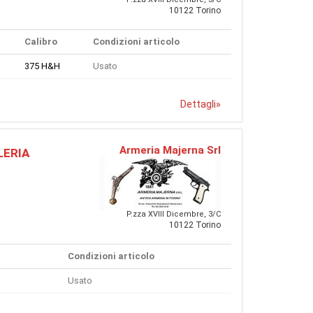
10122 Torino
Calibro
Condizioni articolo
375 H&H
Usato
Dettagli
»
Armeria Majerna Srl
LERIA
P.zza XVIII Dicembre, 3/C
10122 Torino
Condizioni articolo
Usato