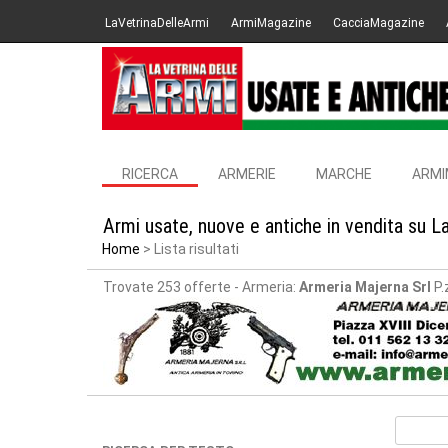
LaVetrinaDelleArmi
ArmiMagazine
CacciaMagazine
RICERCA
ARMERIE
MARCHE
ARMI
Armi usate, nuove e antiche in vendita su L
Home
Lista risultati
Trovate 253 offerte
- Armeria:
Armeria Majerna Srl
P.