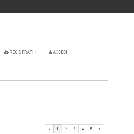
REGISTRATI
ACCEDI
Next
«
1
2
3
4
5
»