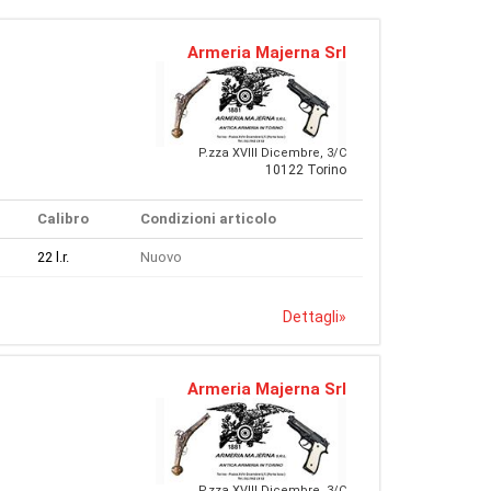
Armeria Majerna Srl
P.zza XVIII Dicembre, 3/C
10122 Torino
Calibro
Condizioni articolo
22 l.r.
Nuovo
Dettagli
»
Armeria Majerna Srl
P.zza XVIII Dicembre, 3/C