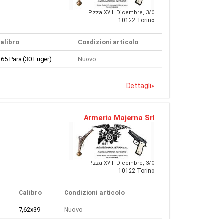
P.zza XVIII Dicembre, 3/C
10122 Torino
alibro
Condizioni articolo
,65 Para (30 Luger)
Nuovo
Dettagli
»
Armeria Majerna Srl
P.zza XVIII Dicembre, 3/C
10122 Torino
Calibro
Condizioni articolo
7,62x39
Nuovo