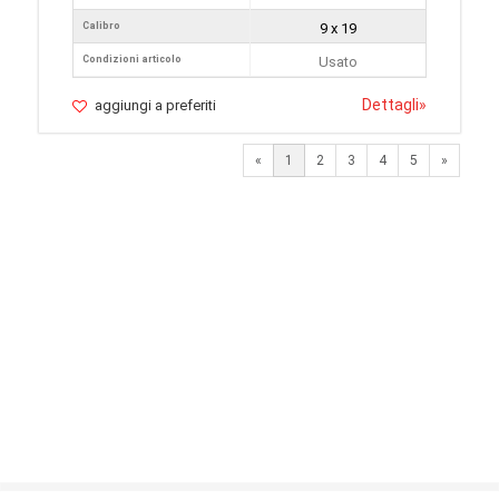
Calibro
9 x 19
Condizioni articolo
Usato
Dettagli
»
aggiungi a preferiti
Next
«
1
2
3
4
5
»