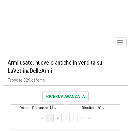
Toggl
naviga
Armi usate, nuove e antiche in vendita su
LaVetrinaDelleArmi
Trovate 329 offerte
RICERCA AVANZATA
Ordina: Rilevanza
Risultati: 20
Next
«
1
2
3
4
5
»