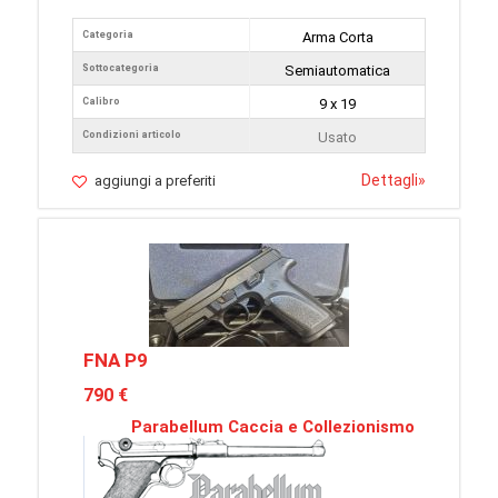
Categoria
Arma Corta
Sottocategoria
Semiautomatica
Calibro
9 x 19
Condizioni articolo
Usato
Dettagli
»
aggiungi a preferiti
FNA P9
790 €
Parabellum Caccia e Collezionismo