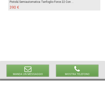
Pistola Semiautomatica Tanfoglio Force 22 Con ...
390 €
MANDA UN MESSAGGIO
MOSTRA TELEFONO
© 2026 LaVetrinaDelleArmi
NEWPAPER19 S.r.l.
P.IVA/C.F. 10607740965
Via Molise, 3, Locate di Triulzi, MI - Italy
Capitale Sociale: 20.000 € i.v.
REA: MI - 2544938