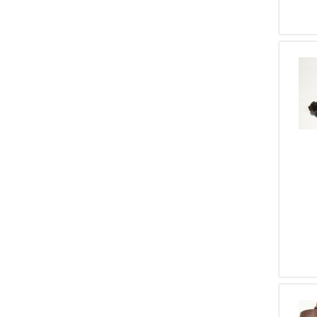
5
9 CORTO - 9X17
4
10
4
20 Magnum
3
24
3
9
3
223 REM.
2
300 Mag.
2
32
2
36 (410)
2
4
2
4,5 Aria Compressa
2
444
2
9 Glisenti
2
6,35 BROWNING / 25 ACP
2
7,65 PARABELLUM
1
22 Lungo
1
30-06