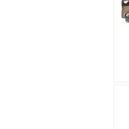
1
300
1
380
1
44
1
45
1
7 Rem.
1
7 X 65 R
1
9 Lungo
1
12/76
1
6,5 X 52 CARCANO
1
410/76
1
28/70