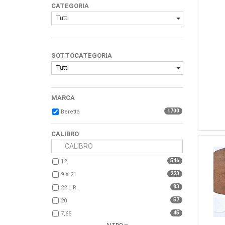
CATEGORIA
Tutti
SOTTOCATEGORIA
Tutti
MARCA
1700
Beretta
CALIBRO
546
12
223
9 X 21
83
22 L.r.
57
20
45
7,65