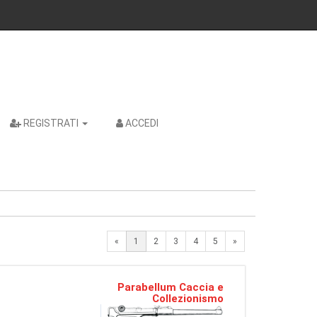
REGISTRATI
ACCEDI
Next
«
1
2
3
4
5
»
Parabellum Caccia e
Collezionismo