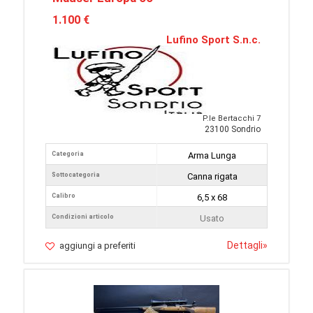
1.100 €
Lufino Sport S.n.c.
P.le Bertacchi 7
23100 Sondrio
Categoria
Arma Lunga
Sottocategoria
Canna rigata
Calibro
6,5 x 68
Condizioni articolo
Usato
Dettagli
»
aggiungi a preferiti