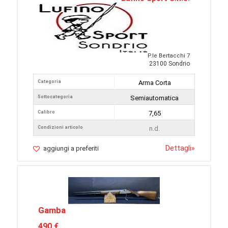
P.le Bertacchi 7
23100 Sondrio
Categoria
Arma Corta
Sottocategoria
Semiautomatica
Calibro
7,65
Condizioni articolo
n.d.
Dettagli
»
aggiungi a preferiti
Gamba
490 €