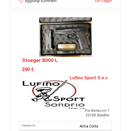
Dettagli
»
aggiungi a preferiti
Stoeger 8000 L
290 €
Lufino Sport S.n.c.
P.le Bertacchi 7
23100 Sondrio
Categoria
Arma Corta