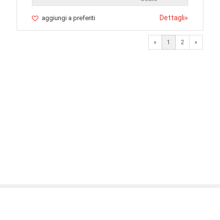
Dettagli
»
aggiungi a preferiti
Next
«
1
2
»
© 2026 LaVetrinaDelleArmi
NEWPAPER19 S.r.l.
P.IVA/C.F. 10607740965