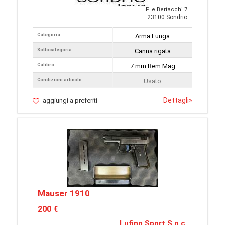
P.le Bertacchi 7
23100 Sondrio
Categoria
Arma Lunga
Sottocategoria
Canna rigata
Calibro
7 mm Rem Mag
Condizioni articolo
Usato
Dettagli
»
aggiungi a preferiti
Mauser 1910
200 €
Lufino Sport S.n.c.