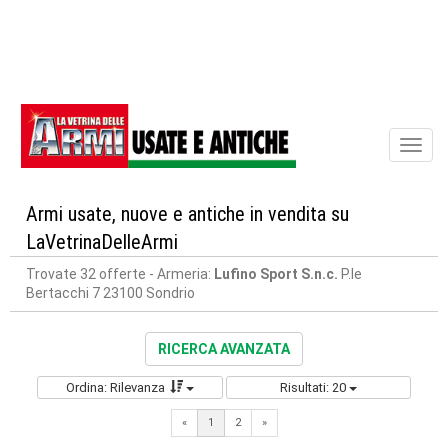
Toggl
naviga
Armi usate, nuove e antiche in vendita su
LaVetrinaDelleArmi
Trovate 32 offerte
- Armeria:
Lufino Sport S.n.c.
P.le
Bertacchi 7 23100 Sondrio
RICERCA AVANZATA
Ordina: Rilevanza
Risultati: 20
Next
«
1
2
»