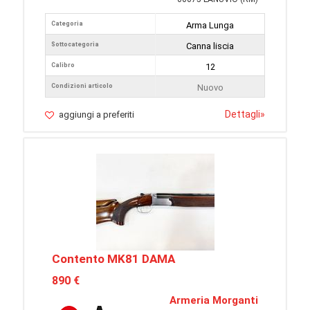
Categoria
Arma Lunga
Sottocategoria
Canna liscia
Calibro
12
Condizioni articolo
Nuovo
Dettagli
»
aggiungi a preferiti
Contento MK81 DAMA
890 €
Armeria Morganti