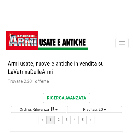
Toggl
naviga
Armi usate, nuove e antiche in vendita su
LaVetrinaDelleArmi
Trovate 2.301 offerte
RICERCA AVANZATA
Ordina: Rilevanza
Risultati: 20
Next
«
1
2
3
4
5
»