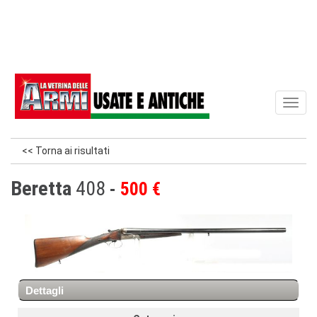
Toggl
naviga
<< Torna ai risultati
Beretta
408
500 €
Dettagli