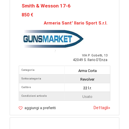
Smith & Wesson 17-6
850 €
Armeria Sant' Ilario Sport S.r.l.
VIA P. Gobetti, 13
42049 S. Ilario D'Enza
Categoria
Arma Corta
Sottocategoria
Revolver
Calibro
22 l.r.
Condizioni articolo
Usato
Dettagli
»
aggiungi a preferiti