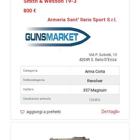
Smith & Wesson 19-3
800 €
Armeria Sant' Ilario Sport S.r.l.
VIA P. Gobetti, 13
42049 S. Ilario D'Enza
Categoria
Arma Corta
Sottocategoria
Revolver
Calibro
357 Magnum
Condizioni articolo
Usato
Dettagli
»
aggiungi a preferiti