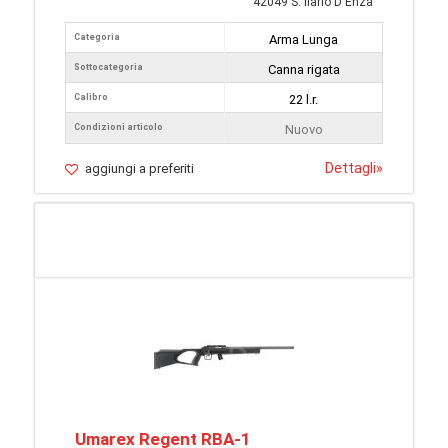
42049 S. Ilario D'Enza
Categoria
Arma Lunga
Sottocategoria
Canna rigata
Calibro
22 l.r.
Condizioni articolo
Nuovo
Dettagli
»
aggiungi a preferiti
Umarex Regent RBA-1