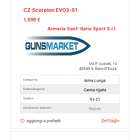
CZ Scorpion EVO3-S1
1.599 €
Armeria Sant' Ilario Sport S.r.l.
VIA P. Gobetti, 13
42049 S. Ilario D'Enza
Categoria
Arma Lunga
Sottocategoria
Canna rigata
Calibro
9 x 21
Condizioni articolo
Nuovo
Dettagli
»
aggiungi a preferiti