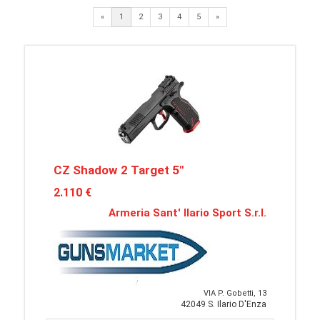
Next
«
1
2
3
4
5
»
CZ Shadow 2 Target 5"
2.110 €
Armeria Sant' Ilario Sport S.r.l.
VIA P. Gobetti, 13
42049 S. Ilario D'Enza