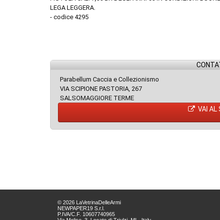
LEGA LEGGERA.
- codice 4295
CONTAT
Parabellum Caccia e Collezionismo
VIA SCIPIONE PASTORIA, 267
SALSOMAGGIORE TERME
VAI AL
© 2026 LaVetrinaDelleArmi
NEWPAPER19 S.r.l.
P.IVA/C.F. 10607740965