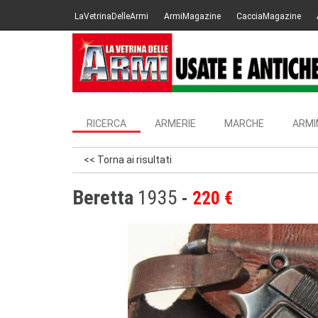
LaVetrinaDelleArmi
ArmiMagazine
CacciaMagazine
RICERCA
ARMERIE
MARCHE
ARMI
<< Torna ai risultati
Beretta
1935
220 €