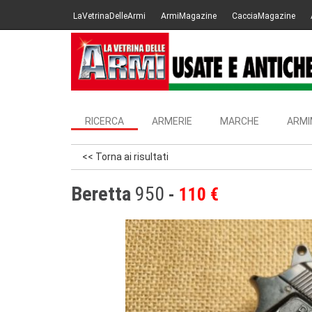
LaVetrinaDelleArmi
ArmiMagazine
CacciaMagazine
RICERCA
ARMERIE
MARCHE
ARMI
<< Torna ai risultati
Beretta
950
110 €