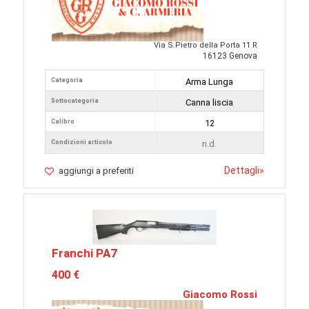
Via S.Pietro della Porta 11 R
16123 Genova
Categoria
Arma Lunga
Sottocategoria
Canna liscia
Calibro
12
Condizioni articolo
n.d.
Dettagli
»
aggiungi a preferiti
Franchi PA7
400 €
Giacomo Rossi