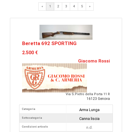
Next
«
1
2
3
4
5
»
Beretta 692 SPORTING
2.500 €
Giacomo Rossi
Via S.Pietro della Porta 11 R
16123 Genova
Categoria
Arma Lunga
Sottocategoria
Canna liscia
Condizioni articolo
n.d.