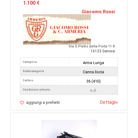
1.100 €
Giacomo Rossi
Via S.Pietro della Porta 11 R
16123 Genova
Categoria
Arma Lunga
Sottocategoria
Canna liscia
Calibro
36 (410)
Condizioni articolo
n.d.
Dettagli
»
aggiungi a preferiti