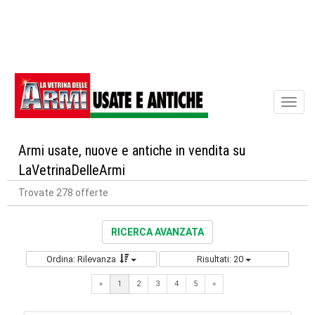
Toggl
naviga
Armi usate, nuove e antiche in vendita su
LaVetrinaDelleArmi
Trovate 278 offerte
RICERCA AVANZATA
Ordina: Rilevanza
Risultati: 20
Next
«
1
2
3
4
5
»