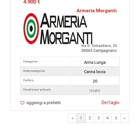
4.900 €
Armeria Morganti
Via S. Sebastiano, 23
00063 Campagnano
Categoria
Arma Lunga
Sottocategoria
Canna liscia
Calibro
20
Condizioni articolo
Usato
Dettagli
»
aggiungi a preferiti
Next
«
1
2
3
4
5
»