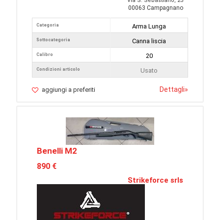
Via S. Sebastiano, 23
00063 Campagnano
Categoria
Arma Lunga
Sottocategoria
Canna liscia
Calibro
20
Condizioni articolo
Usato
Dettagli
»
aggiungi a preferiti
Benelli M2
890 €
Strikeforce srls