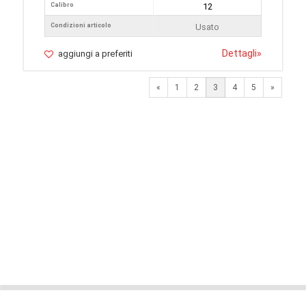
Calibro
12
Condizioni articolo
Usato
Dettagli
»
aggiungi a preferiti
Previous
Next
«
1
2
3
4
5
»