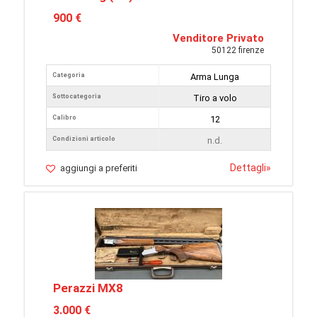
900 €
Venditore Privato
50122 firenze
Categoria
Arma Lunga
Sottocategoria
Tiro a volo
Calibro
12
Condizioni articolo
n.d.
Dettagli
»
aggiungi a preferiti
Perazzi MX8
3.000 €