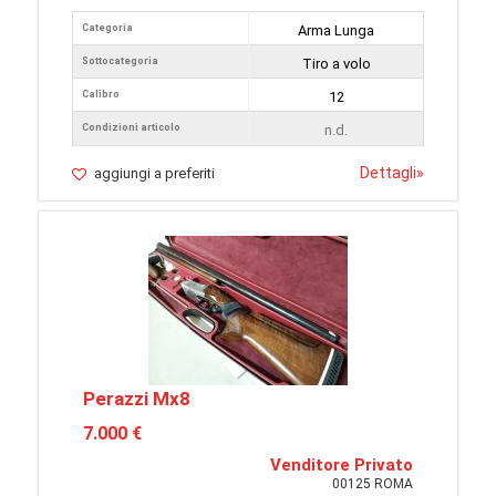
Categoria
Arma Lunga
Sottocategoria
Tiro a volo
Calibro
12
Condizioni articolo
n.d.
Dettagli
»
aggiungi a preferiti
Perazzi Mx8
7.000 €
Venditore Privato
00125 ROMA