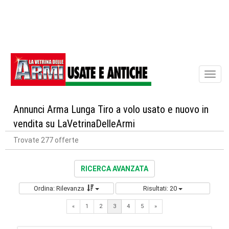
Toggl
naviga
Annunci Arma Lunga Tiro a volo usato e nuovo in
vendita su LaVetrinaDelleArmi
Trovate 277 offerte
RICERCA AVANZATA
Ordina: Rilevanza
Risultati: 20
Previous
Next
«
1
2
3
4
5
»