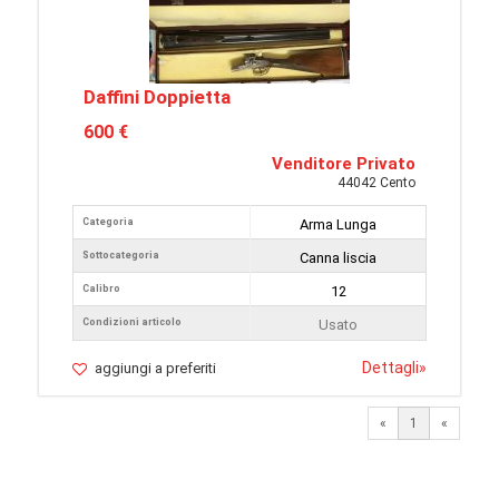
Daffini Doppietta
600 €
Venditore Privato
44042 Cento
Categoria
Arma Lunga
Sottocategoria
Canna liscia
Calibro
12
Condizioni articolo
Usato
Dettagli
»
aggiungi a preferiti
«
1
«