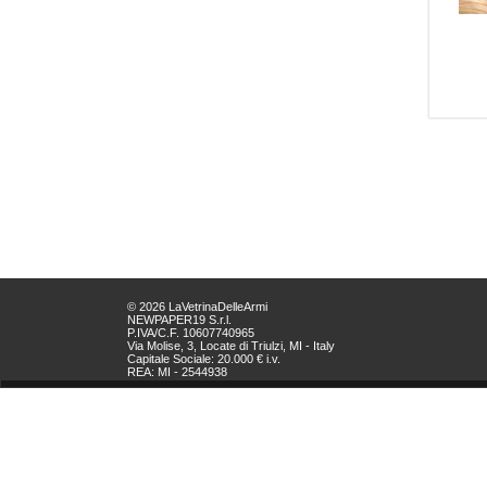
© 2026 LaVetrinaDelleArmi
NEWPAPER19 S.r.l.
P.IVA/C.F. 10607740965
Via Molise, 3, Locate di Triulzi, MI - Italy
Capitale Sociale: 20.000 € i.v.
REA: MI - 2544938
Servizio Clienti:
clienti@newpaper19.it
Tel Servizio Clienti:
+39 02 904 8111 - tasto 1