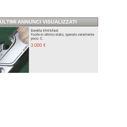
ULTIMI ANNUNCI VISUALIZZATI
Beretta 694 b-fast
Fucile in ottimo stato, sparato veramente
poco. C...
3.000 €