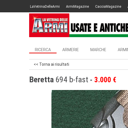
LaVetrinaDelleArmi
ArmiMagazine
CacciaMagazine
RICERCA
ARMERIE
MARCHE
ARMI
<< Torna ai risultati
Beretta
694 b-fast
3.000 €