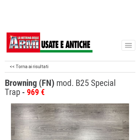
Toggl
naviga
<< Torna ai risultati
Browning (FN)
mod. B25 Special
Trap
969 €