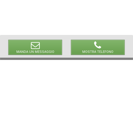
MANDA UN MESSAGGIO
MOSTRA TELEFONO
© 2026 LaVetrinaDelleArmi
NEWPAPER19 S.r.l.
P.IVA/C.F. 10607740965
Via Molise, 3, Locate di Triulzi, MI - Italy
Capitale Sociale: 20.000 € i.v.
REA: MI - 2544938
Servizio Clienti:
clienti@newpaper19.it
Tel Servizio Clienti:
+39 02 904 8111 - tasto 1