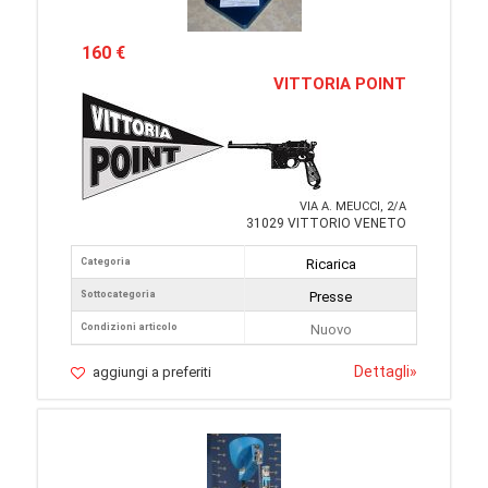
160 €
VITTORIA POINT
VIA A. MEUCCI, 2/A
31029 VITTORIO VENETO
Categoria
Ricarica
Sottocategoria
Presse
Condizioni articolo
Nuovo
Dettagli
»
aggiungi a preferiti