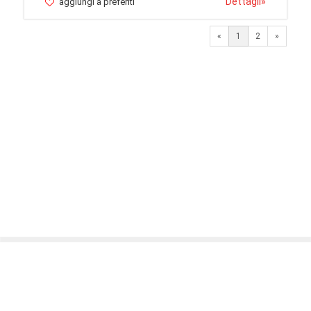
Dettagli
»
aggiungi a preferiti
Next
«
1
2
»
© 2026 LaVetrinaDelleArmi
NEWPAPER19 S.r.l.
P.IVA/C.F. 10607740965
Via Molise, 3, Locate di Triulzi, MI - Italy
Capitale Sociale: 20.000 € i.v.
REA: MI - 2544938