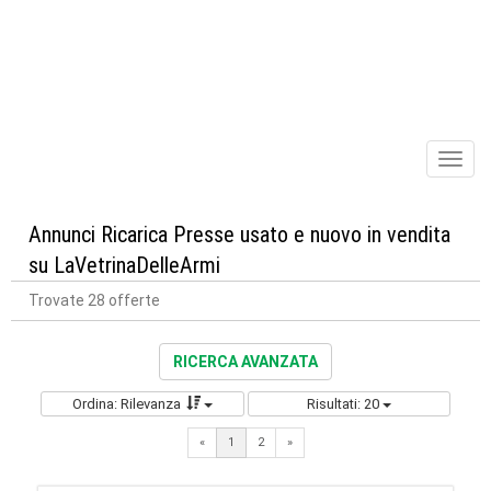
Toggl
naviga
Annunci Ricarica Presse usato e nuovo in vendita
su LaVetrinaDelleArmi
Trovate 28 offerte
RICERCA AVANZATA
Ordina: Rilevanza
Risultati: 20
Next
«
1
2
»