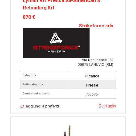
Lyman Kit Pressa All-American 8
Reloading Kit
870 €
Strikeforce srls
Via Nettunense 132
00075 LANUVIO (RM)
Categoria
Ricarica
Sottocategoria
Presse
Condizioni articolo
Nuovo
Dettagli
»
aggiungi a preferiti