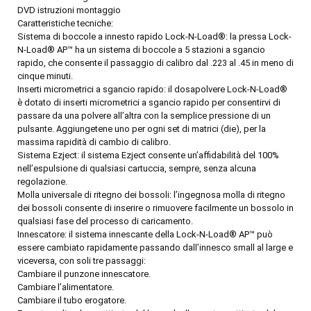
DVD istruzioni montaggio
Caratteristiche tecniche:
Sistema di boccole a innesto rapido Lock-N-Load®: la pressa Lock-
N-Load® AP™ ha un sistema di boccole a 5 stazioni a sgancio
rapido, che consente il passaggio di calibro dal .223 al .45 in meno di
cinque minuti.
Inserti micrometrici a sgancio rapido: il dosapolvere Lock-N-Load®
è dotato di inserti micrometrici a sgancio rapido per consentirvi di
passare da una polvere all’altra con la semplice pressione di un
pulsante. Aggiungetene uno per ogni set di matrici (die), per la
massima rapidità di cambio di calibro.
Sistema Ezject: il sistema Ezject consente un’affidabilità del 100%
nell’espulsione di qualsiasi cartuccia, sempre, senza alcuna
regolazione.
Molla universale di ritegno dei bossoli: l’ingegnosa molla di ritegno
dei bossoli consente di inserire o rimuovere facilmente un bossolo in
qualsiasi fase del processo di caricamento.
Innescatore: il sistema innescante della Lock-N-Load® AP™ può
essere cambiato rapidamente passando dall’innesco small al large e
viceversa, con soli tre passaggi:
Cambiare il punzone innescatore.
Cambiare l’alimentatore.
Cambiare il tubo erogatore.