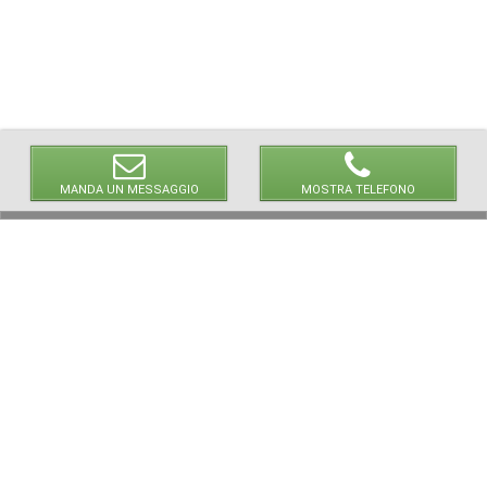
MANDA UN MESSAGGIO
MOSTRA TELEFONO
© 2026 LaVetrinaDelleArmi
NEWPAPER19 S.r.l.
P.IVA/C.F. 10607740965
Via Molise, 3, Locate di Triulzi, MI - Italy
Capitale Sociale: 20.000 € i.v.
REA: MI - 2544938
Servizio Clienti:
clienti@newpaper19.it
Tel Servizio Clienti:
+39 02 904 8111 - tasto 1