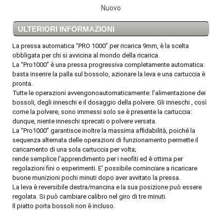
Nuovo
ULTERIORI INFORMAZIONI
La pressa automatica “PRO 1000” per ricarica 9mm, è la scelta
obbligata per chi si avvicina al mondo della ricarica.
La “Pro1000” è una pressa progressiva completamente automatica:
basta inserire la palla sul bossolo, azionare la leva e una cartuccia è
pronta.
Tutte le operazioni avvengonoautomaticamente: l’alimentazione dei
bossoli, degli inneschi e il dosaggio della polvere. Gli inneschi , così
come la polvere, sono immessi solo se è presente la cartuccia:
dunque, niente inneschi sprecati o polvere versata.
La “Pro1000” garantisce inoltre la massima affidabilità, poiché la
sequenza alternata delle operazioni di funzionamento permette il
caricamento di una sola cartuccia per volta;
rende semplice l’apprendimento per i neofiti ed è ottima per
regolazioni fini o esperimenti. E’ possibile cominciare a ricaricare
buone munizioni pochi minuti dopo aver avvitato la pressa.
La leva è reversibile destra/mancina e la sua posizione può essere
regolata. Si può cambiare calibro nel giro di tre minuti.
Il piatto porta bossoli non è incluso.