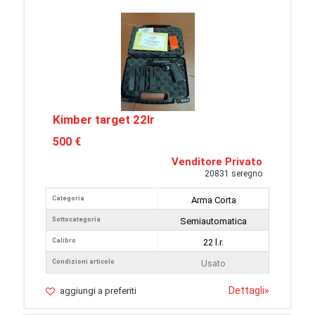
Kimber target 22lr
500 €
Venditore Privato
20831 seregno
Categoria
Arma Corta
Sottocategoria
Semiautomatica
Calibro
22 l.r.
Condizioni articolo
Usato
Dettagli
»
aggiungi a preferiti