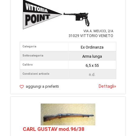
VIA A. MEUCCI, 2/A
31029 VITTORIO VENETO
Categoria
Ex Ordinanza
Sottocategoria
Arma lunga
Calibro
6,5 x 55
Condizioni articolo
n.d.
Dettagli
»
aggiungi a preferiti
CARL GUSTAV mod.96/38