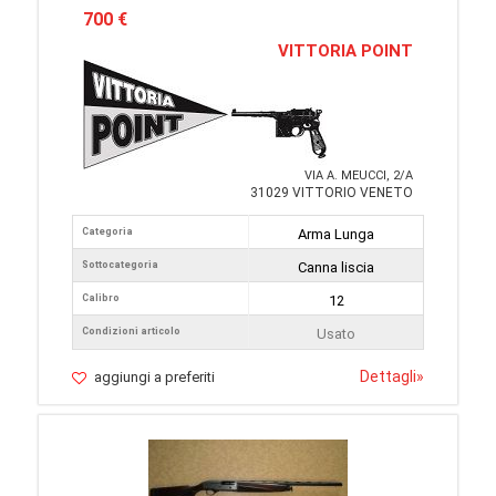
700 €
VITTORIA POINT
VIA A. MEUCCI, 2/A
31029 VITTORIO VENETO
Categoria
Arma Lunga
Sottocategoria
Canna liscia
Calibro
12
Condizioni articolo
Usato
Dettagli
»
aggiungi a preferiti