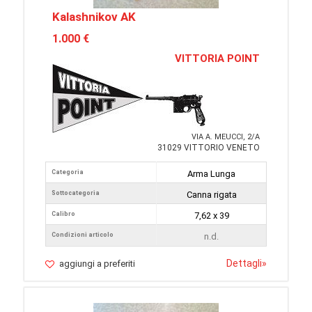
Kalashnikov AK
1.000 €
VITTORIA POINT
VIA A. MEUCCI, 2/A
31029 VITTORIO VENETO
Categoria
Arma Lunga
Sottocategoria
Canna rigata
Calibro
7,62 x 39
Condizioni articolo
n.d.
Dettagli
»
aggiungi a preferiti