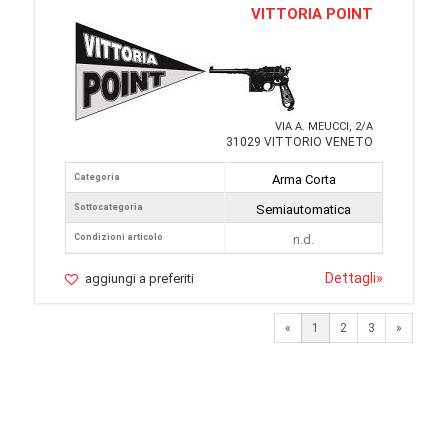
VITTORIA POINT
VIA A. MEUCCI, 2/A
31029 VITTORIO VENETO
Categoria
Arma Corta
Sottocategoria
Semiautomatica
Condizioni articolo
n.d.
Dettagli
»
aggiungi a preferiti
Next
«
1
2
3
»