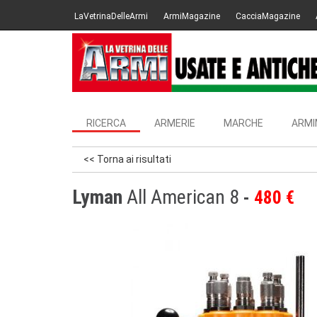
LaVetrinaDelleArmi
ArmiMagazine
CacciaMagazine
RICERCA
ARMERIE
MARCHE
ARMI
<< Torna ai risultati
Lyman
All American 8
480 €