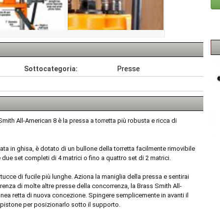
Sottocategoria:
Presse
ith All-American 8 è la pressa a torretta più robusta e ricca di
zzata in ghisa, è dotato di un bullone della torretta facilmente rimovibile
ue set completi di 4 matrici o fino a quattro set di 2 matrici.
ucce di fucile più lunghe. Aziona la maniglia della pressa e sentirai
erenza di molte altre presse della concorrenza, la Brass Smith All-
inea retta di nuova concezione. Spingere semplicemente in avanti il ​​
 pistone per posizionarlo sotto il supporto.