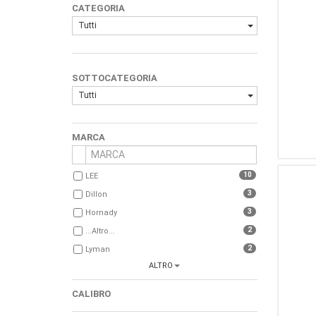
CATEGORIA
Tutti
SOTTOCATEGORIA
Tutti
MARCA
10
LEE
3
Dillon
3
Hornady
2
...Altro...
2
Lyman
ALTRO
2
Dillon Precision
2
Lee Precision
CALIBRO
1
Smart Reloader