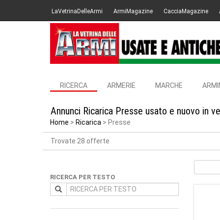
LaVetrinaDelleArmi
ArmiMagazine
CacciaMagazine
RICERCA
ARMERIE
MARCHE
ARMI
Annunci Ricarica Presse usato e nuovo in v
Home
Ricarica
Presse
Trovate 28 offerte
RICERCA PER TESTO