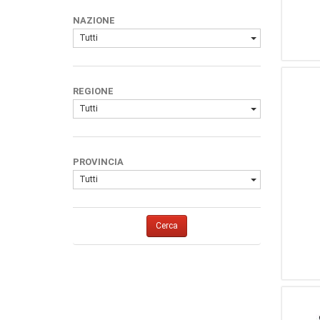
1
RCBS
NAZIONE
1
FRANKFORD ARSENAL
Tutti
1
(Marca Generica)
REGIONE
Tutti
PROVINCIA
Tutti
Cerca