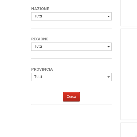
1
RCBS
NAZIONE
1
FRANKFORD ARSENAL
Tutti
1
(Marca Generica)
REGIONE
Tutti
PROVINCIA
Tutti
Cerca