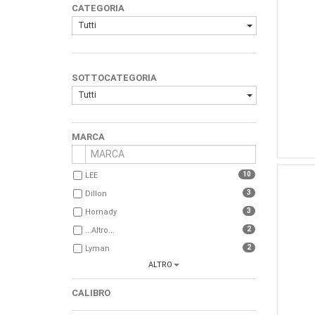
CATEGORIA
Tutti
SOTTOCATEGORIA
Tutti
MARCA
10
LEE
3
Dillon
3
Hornady
2
...Altro...
2
Lyman
ALTRO
2
Dillon Precision
2
Lee Precision
CALIBRO
1
Smart Reloader