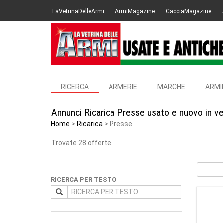
LaVetrinaDelleArmi
ArmiMagazine
CacciaMagazine
RICERCA
ARMERIE
MARCHE
ARMI
Annunci Ricarica Presse usato e nuovo in v
Home
Ricarica
Presse
Trovate 28 offerte
RICERCA PER TESTO