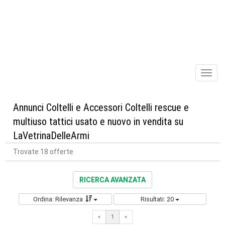
Toggl
naviga
Annunci Coltelli e Accessori Coltelli rescue e
multiuso tattici usato e nuovo in vendita su
LaVetrinaDelleArmi
Trovate 18 offerte
RICERCA AVANZATA
Ordina: Rilevanza
Risultati: 20
«
1
«