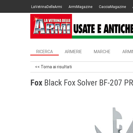
LaVetrinaDelleArmi
ArmiMagazine
CacciaMagazine
RICERCA
ARMERIE
MARCHE
ARMI
<< Torna ai risultati
Fox
Black Fox Solver BF-207 P