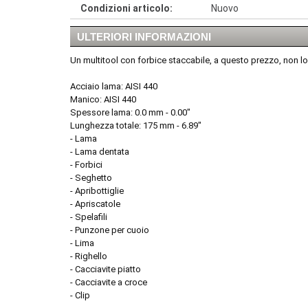
Condizioni articolo:
Nuovo
ULTERIORI INFORMAZIONI
Un multitool con forbice staccabile, a questo prezzo, non lo
Acciaio lama: AISI 440
Manico: AISI 440
Spessore lama: 0.0 mm - 0.00"
Lunghezza totale: 175 mm - 6.89"
- Lama
- Lama dentata
- Forbici
- Seghetto
- Apribottiglie
- Apriscatole
- Spelafili
- Punzone per cuoio
- Lima
- Righello
- Cacciavite piatto
- Cacciavite a croce
- Clip