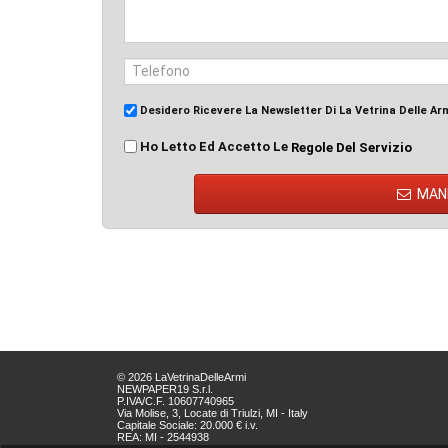
Desidero Ricevere La Newsletter Di La Vetrina Delle Ar
Ho Letto Ed Accetto Le
Regole Del Servizio
MAN
© 2026 LaVetrinaDelleArmi
NEWPAPER19 S.r.l.
P.IVA/C.F. 10607740965
Via Molise, 3, Locate di Triulzi, MI - Italy
Capitale Sociale: 20.000 € i.v.
REA: MI - 2544938