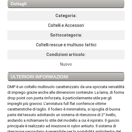
Dettagli
Categoria:
Coltelli e Accessori
Sottocategoria:
Coltelli rescue e multiuso tattici
Condizioni articolo:
Nuovo
ULTERIORI INFORMAZIONI
DMP è un coltello multiruolo caratterizzato da una spiccata versatilità
di impiego grazie anche alle dimensioni contenute. La lama, di forma
drop point con punta rinforzata, è particolarmente utile per gli
impieghi più gravosi. L'arrotatura full flat conferisce ottime
caratteristiche di taglio. Il fodero è minimalista, si spoglia di buona
parte del tessuto adottando un sistema di ritenzione di 2° livello,
andando a richiamare lo stile del modello a cui è ispirato. Il guscio
principale è realizzato ad iniezione in nylon antiurto. Il sistema di
ritenzione secondario è reversibile per la portabilità ambidestra del