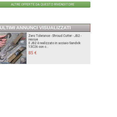
ALTRE OFFERTE DA QUESTO RIVENDITORE
ULTIMI ANNUNCI VISUALIZZATI
Zero Tolerance - Shroud Cutter - JB2 -
rescue
Il JB2 è realizzato in acciaio Sandvik
13C26 con c...
85 €