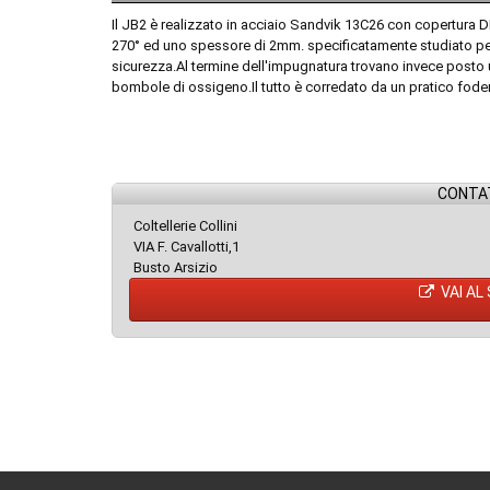
Il JB2 è realizzato in acciaio Sandvik 13C26 con copertura D
270° ed uno spessore di 2mm. specificatamente studiato per
sicurezza.Al termine dell'impugnatura trovano invece posto 
bombole di ossigeno.Il tutto è corredato da un pratico foder
CONTAT
Coltellerie Collini
VIA F. Cavallotti,1
Busto Arsizio
VAI AL