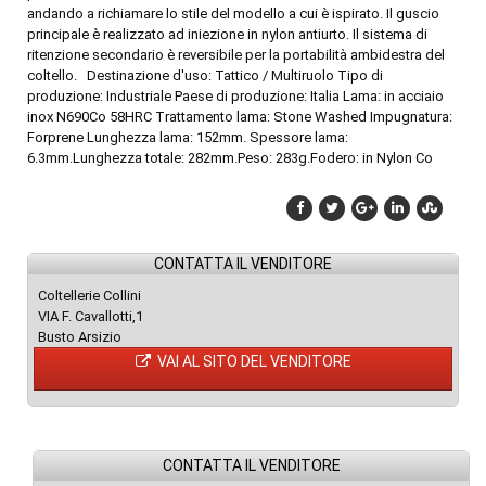
andando a richiamare lo stile del modello a cui è ispirato. Il guscio
principale è realizzato ad iniezione in nylon antiurto. Il sistema di
ritenzione secondario è reversibile per la portabilità ambidestra del
coltello. Destinazione d'uso: Tattico / Multiruolo Tipo di
produzione: Industriale Paese di produzione: Italia Lama: in acciaio
inox N690Co 58HRC Trattamento lama: Stone Washed Impugnatura:
Forprene Lunghezza lama: 152mm. Spessore lama:
6.3mm.Lunghezza totale: 282mm.Peso: 283g.Fodero: in Nylon Co
CONTATTA IL VENDITORE
Coltellerie Collini
VIA F. Cavallotti,1
Busto Arsizio
VAI AL SITO DEL VENDITORE
CONTATTA IL VENDITORE