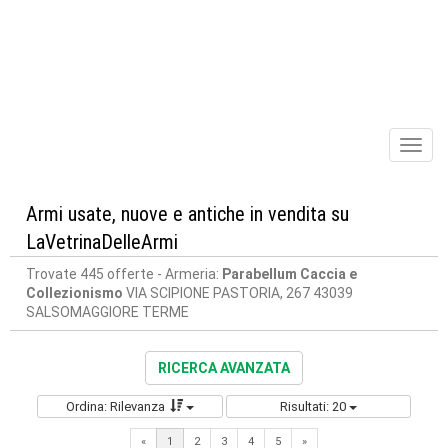
Toggl
naviga
Armi usate, nuove e antiche in vendita su
LaVetrinaDelleArmi
Trovate 445 offerte
- Armeria:
Parabellum Caccia e
Collezionismo
VIA SCIPIONE PASTORIA, 267 43039
SALSOMAGGIORE TERME
RICERCA AVANZATA
Ordina: Rilevanza
Risultati: 20
Next
«
1
2
3
4
5
»