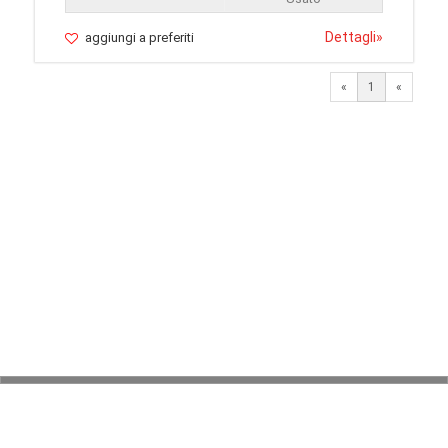
Dettagli
»
aggiungi a preferiti
«
1
«
© 2026 LaVetrinaDelleArmi
NEWPAPER19 S.r.l.
P.IVA/C.F. 10607740965