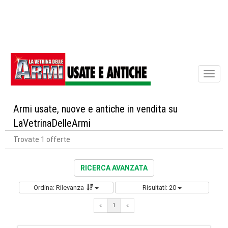
Toggl
naviga
Armi usate, nuove e antiche in vendita su
LaVetrinaDelleArmi
Trovate 1 offerte
RICERCA AVANZATA
Ordina: Rilevanza
Risultati: 20
«
1
«