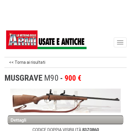
Toggl
naviga
<< Torna ai risultati
MUSGRAVE
M90
900 €
Dettagli
CODICE DOPPIA VISIBILITÀ
83Z0860