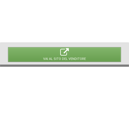
VAI AL SITO DEL VENDITORE
© 2026 LaVetrinaDelleArmi
NEWPAPER19 S.r.l.
P.IVA/C.F. 10607740965
Via Molise, 3, Locate di Triulzi, MI - Italy
Capitale Sociale: 20.000 € i.v.
REA: MI - 2544938
Servizio Clienti:
clienti@newpaper19.it
Tel Servizio Clienti:
+39 02 904 8111 - tasto 1