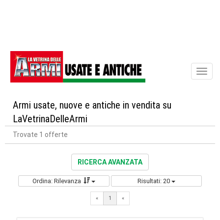
Toggl
naviga
Armi usate, nuove e antiche in vendita su
LaVetrinaDelleArmi
Trovate 1 offerte
RICERCA AVANZATA
Ordina: Rilevanza
Risultati: 20
«
1
«