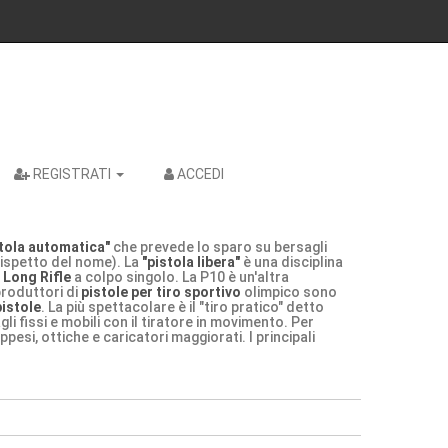
REGISTRATI
ACCEDI
stola automatica"
che prevede lo sparo su bersagli
dispetto del nome). La
"pistola libera"
è una disciplina
 Long Rifle
a colpo singolo. La P10 è un'altra
produttori di
pistole per tiro sportivo
olimpico sono
pistole
. La più spettacolare è il "tiro pratico" detto
gli fissi e mobili con il tiratore in movimento. Per
pesi, ottiche e caricatori maggiorati. I principali