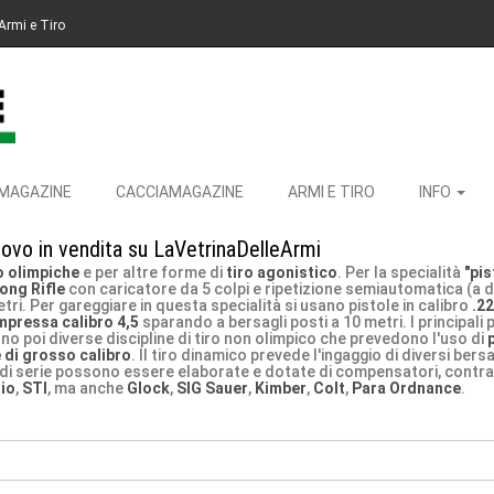
Armi e Tiro
MAGAZINE
CACCIAMAGAZINE
ARMI E TIRO
INFO
ovo in vendita su LaVetrinaDelleArmi
o olimpiche
e per altre forme di
tiro agonistico
. Per la specialità
"pi
Long Rifle
con caricatore da 5 colpi e ripetizione semiautomatica (a 
metri. Per gareggiare in questa specialità si usano pistole in calibro
.22
mpressa calibro 4,5
sparando a bersagli posti a 10 metri. I principali 
ono poi diverse discipline di tiro non olimpico che prevedono l'uso di
e di grosso calibro
. Il tiro dinamico prevede l'ingaggio di diversi bersa
ole di serie possono essere elaborate e dotate di compensatori, contrap
io
,
STI
, ma anche
Glock
,
SIG Sauer
,
Kimber
,
Colt
,
Para Ordnance
.