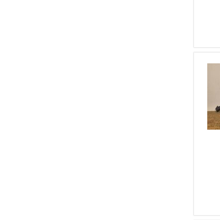
1
Waffenfabrik Bern
1
Feinwerkbau
1
Arsenal Firearms
1
BERNARDELLI V.SPA
1
ALBERTO BERETTA
1
NORINCO CHINA
1
SIG HAMMERLI
1
D.W.M.
1
MAC FRANCE
1
HS SPRINGFIELD
1
AIR MATCH - SAB RENATO
GAMBA
1
COLT SAVAGE
1
MAUSER S42