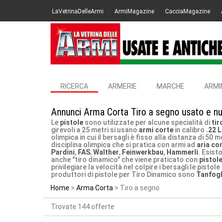
LaVetrinaDelleArmi
ArmiMagazine
CacciaMagazine
RICERCA
ARMERIE
MARCHE
ARMI
Annunci Arma Corta Tiro a segno usato e nu
Le
pistole
sono utilizzate per alcune specialità di
tir
girevoli a 25 metri si usano
armi corte
in calibro
.22 
olimpica in cui il bersagli è fisso alla distanza di 50 
disciplina olimpica che si pratica con armi ad
aria co
Pardini
,
FAS
,
Walther
,
Feinwerkbau
,
Hammerli
. Esist
anche "tiro dinamico" che viene praticato con
pistol
privilegiare la velocità nel colpire i bersagli le pist
produttori di pistole per Tiro Dinamico sono
Tanfogl
Home
Arma Corta
Tiro a segno
Trovate 144 offerte