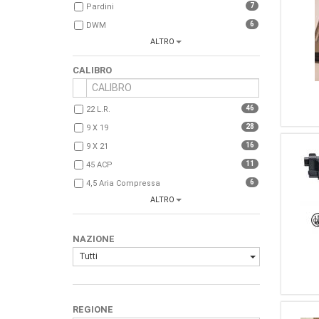
7
Pardini
6
DWM
ALTRO
6
Fas
5
Glock
CALIBRO
5
Mauser
5
Tanfoglio
46
22 L.r.
4
Bernardelli
28
9 X 19
4
Hammerli
16
9 X 21
4
FN BROWNING
11
45 ACP
3
Benelli
6
4,5 Aria Compressa
3
Ruger
ALTRO
6
7,65 PARABELLUM
3
Sig Sauer
4
22 Corto
3
CZ
NAZIONE
4
32 S & W
2
High Standard
Tutti
2
357 Magnum
2
Smith & Wesson
2
45 Auto
2
Umarex
1
40
2
Kongsberg
REGIONE
1
7,65 Para (30 Luger)