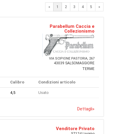
Next
«
1
2
3
4
5
»
Parabellum Caccia e
Collezionismo
VIA SCIPIONE PASTORIA, 267
43039 SALSOMAGGIORE
TERME
Calibro
Condizioni articolo
4,5
Usato
Dettagli
»
Venditore Privato
57124 Livorno