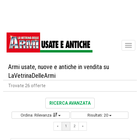
Toggl
naviga
Armi usate, nuove e antiche in vendita su
LaVetrinaDelleArmi
Trovate 26 offerte
RICERCA AVANZATA
Ordina: Rilevanza
Risultati: 20
Next
«
1
2
»