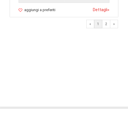
Dettagli
»
aggiungi a preferiti
Next
«
1
2
»
© 2026 LaVetrinaDelleArmi
NEWPAPER19 S.r.l.
P.IVA/C.F. 10607740965