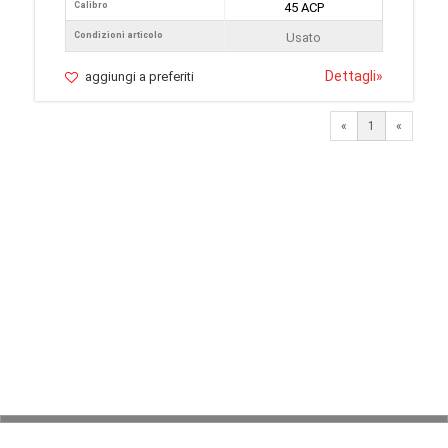
Calibro
45 ACP
Condizioni articolo
Usato
Dettagli
»
aggiungi a preferiti
«
1
«