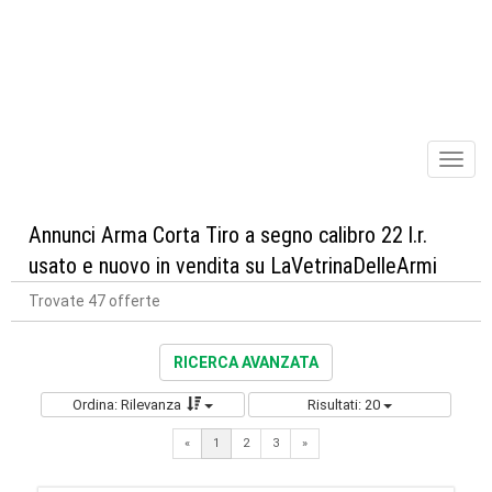
Toggl
naviga
Annunci Arma Corta Tiro a segno calibro 22 l.r.
usato e nuovo in vendita su LaVetrinaDelleArmi
Trovate 47 offerte
RICERCA AVANZATA
Ordina: Rilevanza
Risultati: 20
Next
«
1
2
3
»