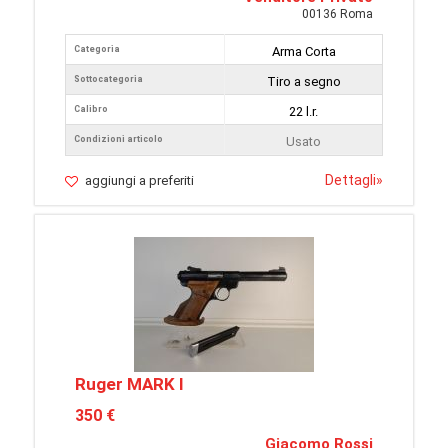
00136 Roma
Categoria
Arma Corta
Sottocategoria
Tiro a segno
Calibro
22 l.r.
Condizioni articolo
Usato
Dettagli
»
aggiungi a preferiti
Ruger MARK I
350 €
Giacomo Rossi