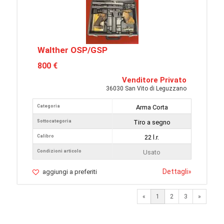
Walther OSP/GSP
800 €
Venditore Privato
36030 San Vito di Leguzzano
Categoria
Arma Corta
Sottocategoria
Tiro a segno
Calibro
22 l.r.
Condizioni articolo
Usato
Dettagli
»
aggiungi a preferiti
Next
«
1
2
3
»