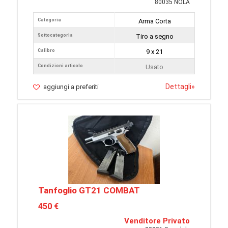
80035 NOLA
Categoria
Arma Corta
Sottocategoria
Tiro a segno
Calibro
9 x 21
Condizioni articolo
Usato
Dettagli
»
aggiungi a preferiti
Tanfoglio GT21 COMBAT
450 €
Venditore Privato