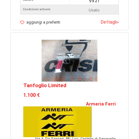
Calibro
9 x 21
Condizioni articolo
Usato
Dettagli
»
aggiungi a preferiti
Tanfoglio Limited
1.100 €
Armeria Ferri
Via A. Da Gasperi, 88 - Loc. Castello di Serravalle