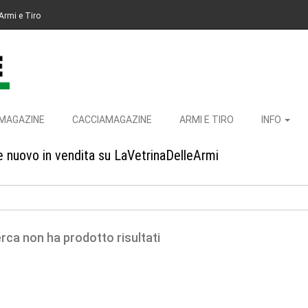
Armi e Tiro
MAGAZINE
CACCIAMAGAZINE
ARMI E TIRO
INFO
e nuovo in vendita su LaVetrinaDelleArmi
erca non ha prodotto risultati