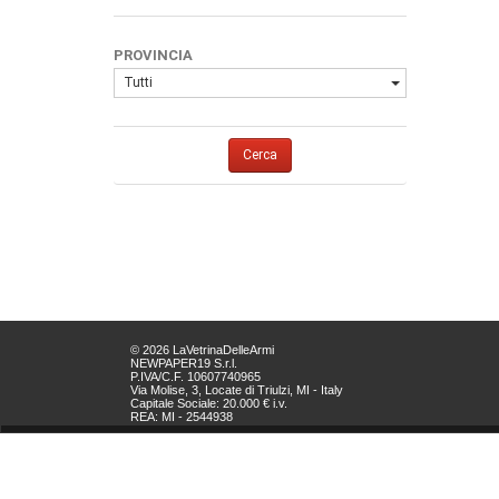
PROVINCIA
Tutti
Cerca
© 2026 LaVetrinaDelleArmi
NEWPAPER19 S.r.l.
P.IVA/C.F. 10607740965
Via Molise, 3, Locate di Triulzi, MI - Italy
Capitale Sociale: 20.000 € i.v.
REA: MI - 2544938
Servizio Clienti:
clienti@newpaper19.it
Tel Servizio Clienti:
+39 02 904 8111 - tasto 1