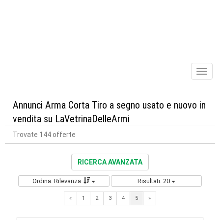
Toggl
naviga
Annunci Arma Corta Tiro a segno usato e nuovo in
vendita su LaVetrinaDelleArmi
Trovate 144 offerte
RICERCA AVANZATA
Ordina: Rilevanza
Risultati: 20
Previous
Next
«
1
2
3
4
5
»