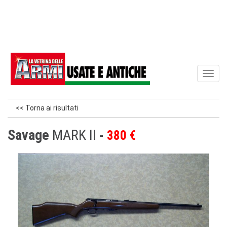
Toggl
naviga
<< Torna ai risultati
Savage
MARK II
380 €