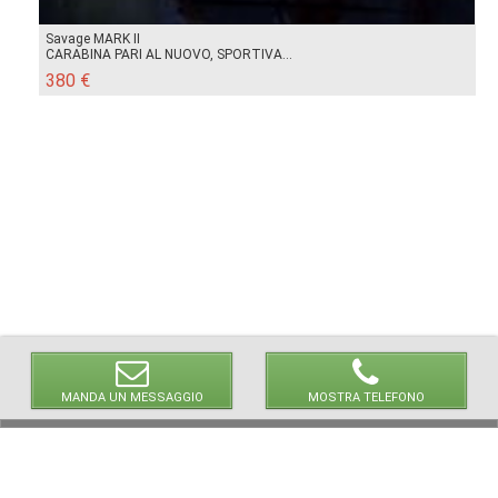
Savage MARK II
CARABINA PARI AL NUOVO, SPORTIVA...
380 €
MANDA UN MESSAGGIO
MOSTRA TELEFONO
© 2026 LaVetrinaDelleArmi
NEWPAPER19 S.r.l.
P.IVA/C.F. 10607740965